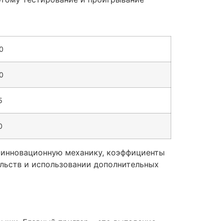
0
0
5
0
а инновационную механику, коэффициенты
ельств и использовании дополнительных