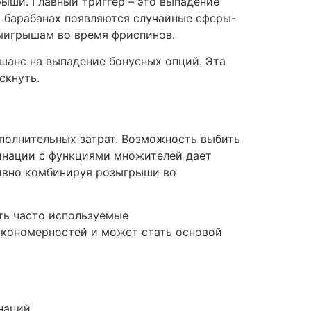
ыши. Главный триггер – это выпадение
а барабанах появляются случайные сферы-
ыигрышам во время фриспинов.
 шанс на выпадение бонусных опций. Эта
скнуть.
олнительных затрат. Возможность выбить
инации с функциями множителей дает
ивно комбинируя розыгрыши во
ть часто используемые
акономерностей и может стать основой
наций.