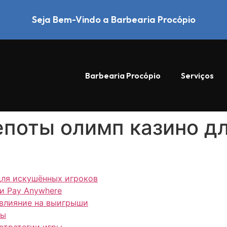
Seja Bem-Vindo a Barbearia Procópio
Barbearia Procópio
Serviços
поты олимп казино д
для искушённых игроков
и Pay Anywhere
 влияние на выигрыши
ры