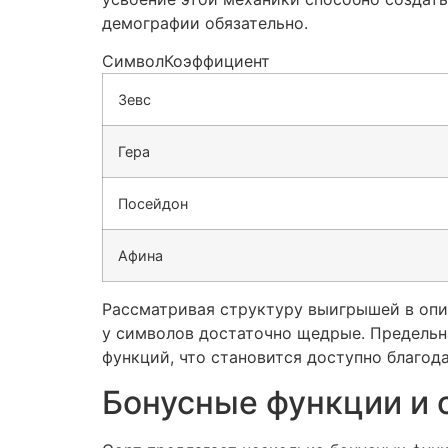
демографии обязательно.
СимволКоэффициент
Зевс
Гера
Посейдон
Афина
Рассматривая структуру выигрышей в опи
у символов достаточно щедрые. Предельн
функций, что становится доступно благо
Бонусные функции и 