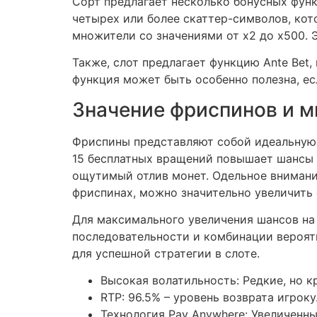
Сорт предлагает несколько бонусных функ
четырех или более скаттер-символов, кот
множители со значениями от x2 до x500.
Также, слот предлагает функцию Ante Bet,
функция может быть особенно полезна, ес
Значение фриспинов и м
Фриспины представляют собой идеальную
15 бесплатных вращений повышает шансы 
ощутимый отлив монет. Одельное вниман
фриспинах, можно значительно увеличить
Для максимального увеличения шансов на
последовательности и комбинации вероят
для успешной стратегии в слоте.
Высокая волатильность: Редкие, но 
RTP: 96.5% – уровень возврата игроку
Технология Pay Anywhere: Увеличен