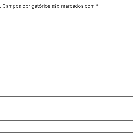
.
Campos obrigatórios são marcados com
*