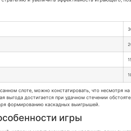
3
2
1
1
санном слоте, можно констатировать, что несмотря н
ая выгода достигается при удачном стечении обстоят
даря формированию каскадных выигрышей.
особенности игры