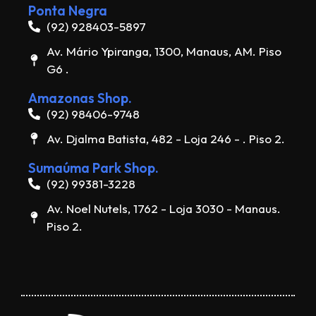
Ponta Negra
(92) 928403-5897
Av. Mário Ypiranga, 1300, Manaus, AM. Piso
G6 .
Amazonas Shop.
(92) 98406-9748
Av. Djalma Batista, 482 - Loja 246 - . Piso 2.
Sumaúma Park Shop.
(92) 99381-3228
Av. Noel Nutels, 1762 - Loja 3030 - Manaus.
Piso 2.