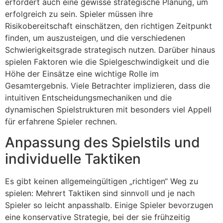
erfordert auch eine gewisse strategische Planung, um
erfolgreich zu sein. Spieler müssen ihre
Risikobereitschaft einschätzen, den richtigen Zeitpunkt
finden, um auszusteigen, und die verschiedenen
Schwierigkeitsgrade strategisch nutzen. Darüber hinaus
spielen Faktoren wie die Spielgeschwindigkeit und die
Höhe der Einsätze eine wichtige Rolle im
Gesamtergebnis. Viele Betrachter implizieren, dass die
intuitiven Entscheidungsmechaniken und die
dynamischen Spielstrukturen mit besonders viel Appell
für erfahrene Spieler rechnen.
Anpassung des Spielstils und
individuelle Taktiken
Es gibt keinen allgemeingültigen „richtigen“ Weg zu
spielen: Mehrert Taktiken sind sinnvoll und je nach
Spieler so leicht anpasshalb. Einige Spieler bevorzugen
eine konservative Strategie, bei der sie frühzeitig