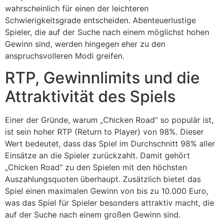
wahrscheinlich für einen der leichteren
Schwierigkeitsgrade entscheiden. Abenteuerlustige
Spieler, die auf der Suche nach einem möglichst hohen
Gewinn sind, werden hingegen eher zu den
anspruchsvolleren Modi greifen.
RTP, Gewinnlimits und die
Attraktivität des Spiels
Einer der Gründe, warum „Chicken Road“ so populär ist,
ist sein hoher RTP (Return to Player) von 98%. Dieser
Wert bedeutet, dass das Spiel im Durchschnitt 98% aller
Einsätze an die Spieler zurückzahlt. Damit gehört
„Chicken Road“ zu den Spielen mit den höchsten
Auszahlungsquoten überhaupt. Zusätzlich bietet das
Spiel einen maximalen Gewinn von bis zu 10.000 Euro,
was das Spiel für Spieler besonders attraktiv macht, die
auf der Suche nach einem großen Gewinn sind.