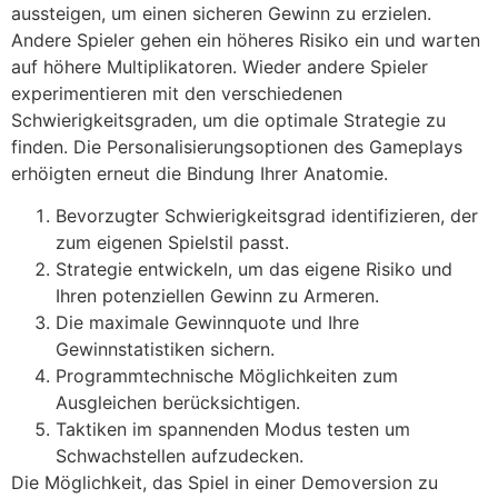
aussteigen, um einen sicheren Gewinn zu erzielen.
Andere Spieler gehen ein höheres Risiko ein und warten
auf höhere Multiplikatoren. Wieder andere Spieler
experimentieren mit den verschiedenen
Schwierigkeitsgraden, um die optimale Strategie zu
finden. Die Personalisierungsoptionen des Gameplays
erhöigten erneut die Bindung Ihrer Anatomie.
Bevorzugter Schwierigkeitsgrad identifizieren, der
zum eigenen Spielstil passt.
Strategie entwickeln, um das eigene Risiko und
Ihren potenziellen Gewinn zu Armeren.
Die maximale Gewinnquote und Ihre
Gewinnstatistiken sichern.
Programmtechnische Möglichkeiten zum
Ausgleichen berücksichtigen.
Taktiken im spannenden Modus testen um
Schwachstellen aufzudecken.
Die Möglichkeit, das Spiel in einer Demoversion zu