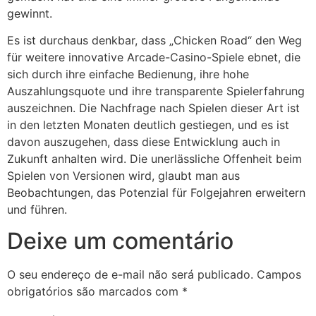
gewinnt.
Es ist durchaus denkbar, dass „Chicken Road“ den Weg
für weitere innovative Arcade-Casino-Spiele ebnet, die
sich durch ihre einfache Bedienung, ihre hohe
Auszahlungsquote und ihre transparente Spielerfahrung
auszeichnen. Die Nachfrage nach Spielen dieser Art ist
in den letzten Monaten deutlich gestiegen, und es ist
davon auszugehen, dass diese Entwicklung auch in
Zukunft anhalten wird. Die unerlässliche Offenheit beim
Spielen von Versionen wird, glaubt man aus
Beobachtungen, das Potenzial für Folgejahren erweitern
und führen.
Deixe um comentário
O seu endereço de e-mail não será publicado.
Campos
obrigatórios são marcados com
*