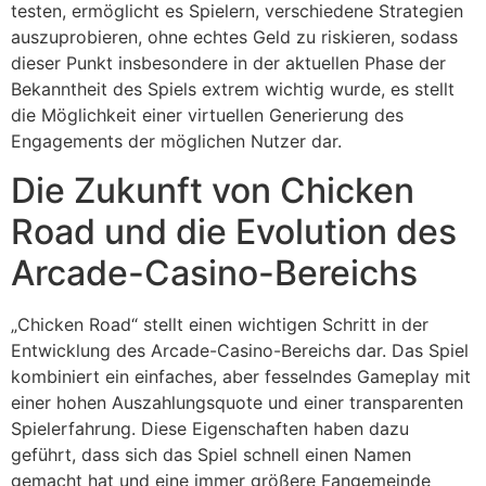
testen, ermöglicht es Spielern, verschiedene Strategien
auszuprobieren, ohne echtes Geld zu riskieren, sodass
dieser Punkt insbesondere in der aktuellen Phase der
Bekanntheit des Spiels extrem wichtig wurde, es stellt
die Möglichkeit einer virtuellen Generierung des
Engagements der möglichen Nutzer dar.
Die Zukunft von Chicken
Road und die Evolution des
Arcade-Casino-Bereichs
„Chicken Road“ stellt einen wichtigen Schritt in der
Entwicklung des Arcade-Casino-Bereichs dar. Das Spiel
kombiniert ein einfaches, aber fesselndes Gameplay mit
einer hohen Auszahlungsquote und einer transparenten
Spielerfahrung. Diese Eigenschaften haben dazu
geführt, dass sich das Spiel schnell einen Namen
gemacht hat und eine immer größere Fangemeinde