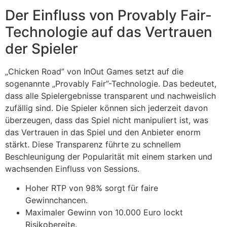
Der Einfluss von Provably Fair-
Technologie auf das Vertrauen
der Spieler
„Chicken Road” von InOut Games setzt auf die
sogenannte „Provably Fair”-Technologie. Das bedeutet,
dass alle Spielergebnisse transparent und nachweislich
zufällig sind. Die Spieler können sich jederzeit davon
überzeugen, dass das Spiel nicht manipuliert ist, was
das Vertrauen in das Spiel und den Anbieter enorm
stärkt. Diese Transparenz führte zu schnellem
Beschleunigung der Popularität mit einem starken und
wachsenden Einfluss von Sessions.
Hoher RTP von 98% sorgt für faire
Gewinnchancen.
Maximaler Gewinn von 10.000 Euro lockt
Risikobereite.