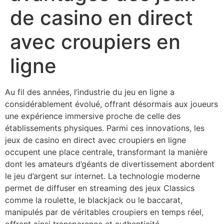
de casino en direct
avec croupiers en
ligne
Au fil des années, l’industrie du jeu en ligne a
considérablement évolué, offrant désormais aux joueurs
une expérience immersive proche de celle des
établissements physiques. Parmi ces innovations, les
jeux de casino en direct avec croupiers en ligne
occupent une place centrale, transformant la manière
dont les amateurs d’géants de divertissement abordent
le jeu d’argent sur internet. La technologie moderne
permet de diffuser en streaming des jeux Classics
comme la roulette, le blackjack ou le baccarat,
manipulés par de véritables croupiers en temps réel,