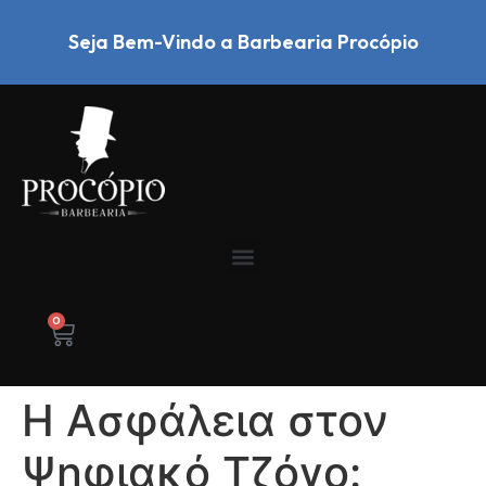
Seja Bem-Vindo a Barbearia Procópio
0
Η Ασφάλεια στον
Ψηφιακό Τζόγο: