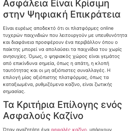
Ασφάλεια Είναι Κρίσιμη
στην Ψηφιακή Επικράτεια
Είναι ευρέως αποδεκτό ότι οι πλατφόρμες online
τυχερών παιχνιδιών που λειτουργούν με υπευθυνότητα
και διαφάνεια προσφέρουν ένα περιβάλλον όπου ο
παίκτης μπορεί να απολαύσει τα παιχνίδια του χωρίς
ανησυχίες. Όμως, ο ψηφιακός χώρος είναι γεμάτος
από επικίνδυνα σημεία, όπως η απάτη, η κλοπή
ταυτότητας και οι μη αξιόπιστες συναλλαγές. Η
επιλογή μίας αξιόπιστης πλατφόρμας, όπως τα
καταξιωμένα, ρυθμιζόμενα καζίνο, είναι ζωτικής
σημασίας.
Τα Κριτήρια Επίλογης ενός
Ασφαλούς Καζίνο
Όταν αναζητάτε ένα
ασφαλές καζίνο
, υπάρχουν