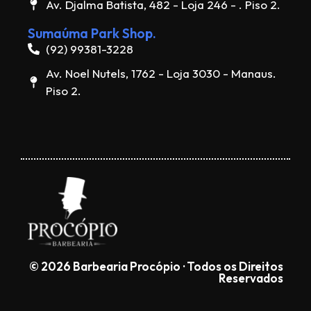
Av. Djalma Batista, 482 - Loja 246 - . Piso 2.
Sumaúma Park Shop.
(92) 99381-3228
Av. Noel Nutels, 1762 - Loja 3030 - Manaus.
Piso 2.
© 2026 Barbearia Procópio · Todos os Direitos
Reservados