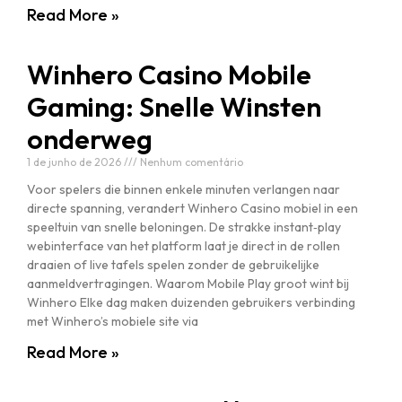
Read More »
Winhero Casino Mobile
Gaming: Snelle Winsten
onderweg
1 de junho de 2026
Nenhum comentário
Voor spelers die binnen enkele minuten verlangen naar
directe spanning, verandert Winhero Casino mobiel in een
speeltuin van snelle beloningen. De strakke instant‑play
webinterface van het platform laat je direct in de rollen
draaien of live tafels spelen zonder de gebruikelijke
aanmeldvertragingen. Waarom Mobile Play groot wint bij
Winhero Elke dag maken duizenden gebruikers verbinding
met Winhero’s mobiele site via
Read More »