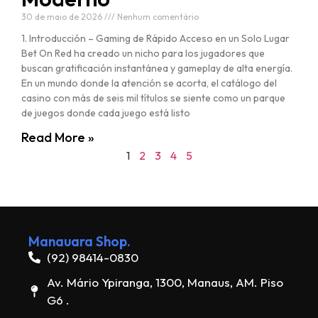
30 de maio de 2026
Nenhum comentário
1. Introducción – Gaming de Rápido Acceso en un Solo Lugar
Bet On Red ha creado un nicho para los jugadores que
buscan gratificación instantánea y gameplay de alta energía.
En un mundo donde la atención se acorta, el catálogo del
casino con más de seis mil títulos se siente como un parque
de juegos donde cada juego está listo
Read More »
1
2
3
4
5
Manauara Shop.
(92) 98414-0830
Av. Mário Ypiranga, 1300, Manaus, AM. Piso
G6 .