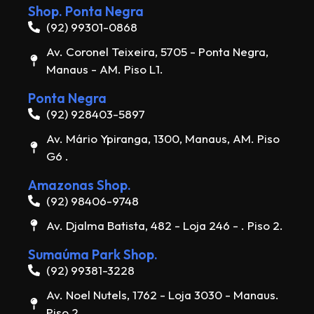
Shop. Ponta Negra
(92) 99301-0868
Av. Coronel Teixeira, 5705 - Ponta Negra,
Manaus - AM. Piso L1.
Ponta Negra
(92) 928403-5897
Av. Mário Ypiranga, 1300, Manaus, AM. Piso
G6 .
Amazonas Shop.
(92) 98406-9748
Av. Djalma Batista, 482 - Loja 246 - . Piso 2.
Sumaúma Park Shop.
(92) 99381-3228
Av. Noel Nutels, 1762 - Loja 3030 - Manaus.
Piso 2.