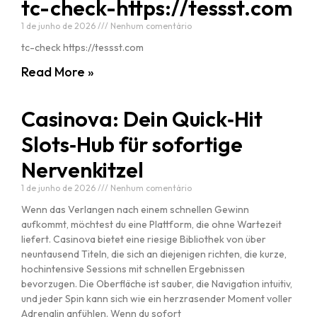
tc-check-https://tessst.com
1 de junho de 2026
Nenhum comentário
tc-check https://tessst.com
Read More »
Casinova: Dein Quick‑Hit
Slots‑Hub für sofortige
Nervenkitzel
1 de junho de 2026
Nenhum comentário
Wenn das Verlangen nach einem schnellen Gewinn
aufkommt, möchtest du eine Plattform, die ohne Wartezeit
liefert. Casinova bietet eine riesige Bibliothek von über
neuntausend Titeln, die sich an diejenigen richten, die kurze,
hochintensive Sessions mit schnellen Ergebnissen
bevorzugen. Die Oberfläche ist sauber, die Navigation intuitiv,
und jeder Spin kann sich wie ein herzrasender Moment voller
Adrenalin anfühlen. Wenn du sofort