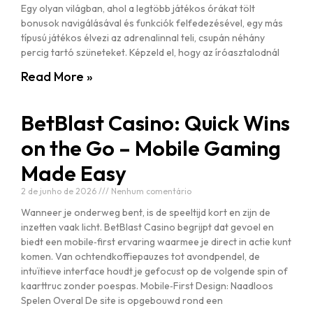
Egy olyan világban, ahol a legtöbb játékos órákat tölt
bonusok navigálásával és funkciók felfedezésével, egy más
típusú játékos élvezi az adrenalinnal teli, csupán néhány
percig tartó szüneteket. Képzeld el, hogy az íróasztalodnál
Read More »
BetBlast Casino: Quick Wins
on the Go – Mobile Gaming
Made Easy
2 de junho de 2026
Nenhum comentário
Wanneer je onderweg bent, is de speeltijd kort en zijn de
inzetten vaak licht. BetBlast Casino begrijpt dat gevoel en
biedt een mobile‑first ervaring waarmee je direct in actie kunt
komen. Van ochtendkoffiepauzes tot avondpendel, de
intuïtieve interface houdt je gefocust op de volgende spin of
kaarttruc zonder poespas. Mobile‑First Design: Naadloos
Spelen Overal De site is opgebouwd rond een