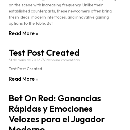
on the scene with increasing frequency. Unlike their
established counterparts, these newcomers often bring
fresh ideas, modern interfaces, and innovative gaming
options to the table. But
Read More »
Test Post Created
31 de maio de 2026
Nenhum comentário
Test Post Created
Read More »
Bet On Red: Ganancias
Rápidas y Emociones
Velozes para el Jugador
Moderno