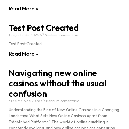
Read More »
Test Post Created
1 de junho de 2026
Nenhum comentário
Test Post Created
Read More »
Navigating new online
casinos without the usual
confusion
31 de maio de 2026
Nenhum comentário
Understanding the Rise of New Online Casinos in a Changing
Landscape What Sets New Online Casinos Apart from
Established Platforms? The world of online gambling is
constantly evolving, and new online casinos are appearing