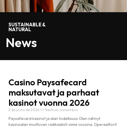
SUSTAINABLE &
NATURAL
News
Casino Paysafecard
maksutavat ja parhaat
kasinot vuonna 2026
2 de junho de 2026
Nenhum comentário
Paysafecard kasinot ja alan todellisuus Olen nähnyt
kasinoalan muuttuvan radikaalisti viime vuosina. Operaattorit