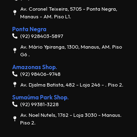
Av. Coronel Teixeira, 5705 - Ponta Negra,
Manaus - AM. Piso L1.
Ponta Negra
(92) 928403-5897
Av. Mário Ypiranga, 1300, Manaus, AM. Piso
G6 .
Amazonas Shop.
(92) 98406-9748
Av. Djalma Batista, 482 - Loja 246 - . Piso 2.
Sumaúma Park Shop.
(92) 99381-3228
Av. Noel Nutels, 1762 - Loja 3030 - Manaus.
Piso 2.