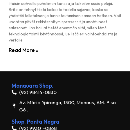
iltaisin sohvalla puhelimen kanssa ja kokeilen uusia pelejä.
Brite on tehnyt tästä kaikesta todella sujuvaa, koska se
yhdistää talletuksen ja tunnistautumisen samaan hetkeen. Voit
unohtaa pitkät rekisteröitymisprosessit ja unohtuneet
salasanat. Jos haluat tietää enemmän siitä, miten tämä
teknologia toimii käytännössä, lue lisää eri vaihtoehdoista ja
vertaile
Read More »
Manauara Shop.
(92) 98414-0830
Av. Mário Ypiranga, 1300, Manaus, AM. Piso
G6 .
Shop. Ponta Negra
(92) 99301-0868