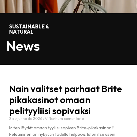
SUSTAINABLE &
NATURAL
News
Nain valitset parhaat Brite
pikakasinot omaan
pelityyliisi sopivaksi
2 de junho de 2026
Nenhum comentário
Miten löydät omaan tyyliisi sopivan Brite-pikakasinon?
Pelaaminen on nykyään todella helppoa. Istun itse usein