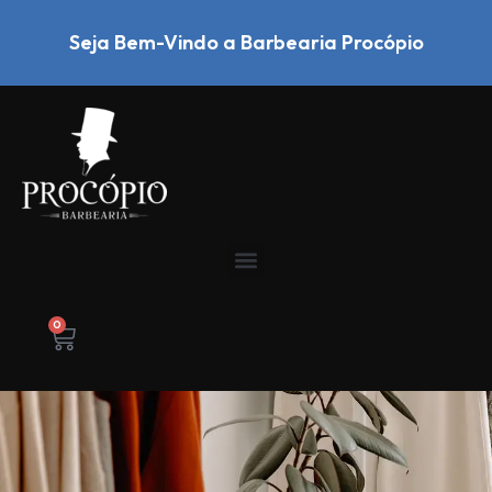
Seja Bem-Vindo a Barbearia Procópio
0