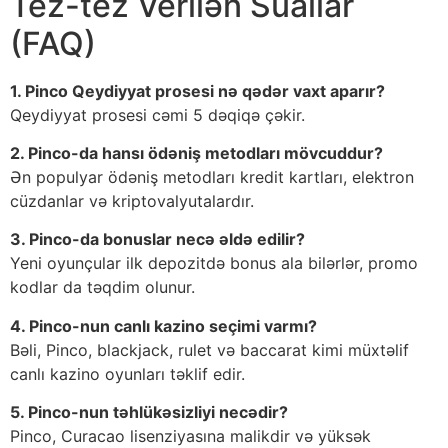
Tez-tez Verilən Suallar
(FAQ)
1. Pinco Qeydiyyat prosesi nə qədər vaxt aparır?
Qeydiyyat prosesi cəmi 5 dəqiqə çəkir.
2. Pinco-da hansı ödəniş metodları mövcuddur?
Ən populyar ödəniş metodları kredit kartları, elektron
cüzdanlar və kriptovalyutalardır.
3. Pinco-da bonuslar necə əldə edilir?
Yeni oyunçular ilk depozitdə bonus ala bilərlər, promo
kodlar da təqdim olunur.
4. Pinco-nun canlı kazino seçimi varmı?
Bəli, Pinco, blackjack, rulet və baccarat kimi müxtəlif
canlı kazino oyunları təklif edir.
5. Pinco-nun təhlükəsizliyi necədir?
Pinco, Curacao lisenziyasına malikdir və yüksək