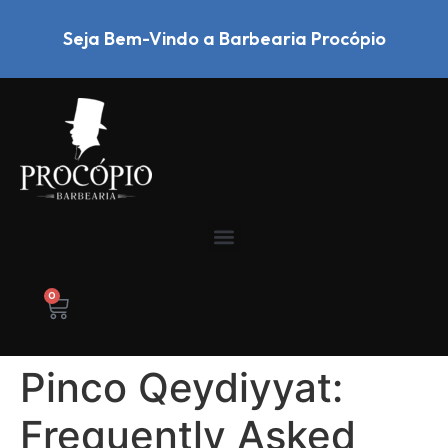
Seja Bem-Vindo a Barbearia Procópio
0
Pinco Qeydiyyat:
Frequently Asked