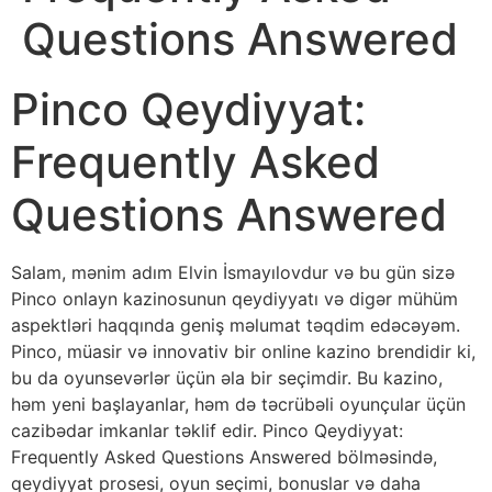
Questions Answered
Pinco Qeydiyyat:
Frequently Asked
Questions Answered
Salam, mənim adım Elvin İsmayılovdur və bu gün sizə
Pinco onlayn kazinosunun qeydiyyatı və digər mühüm
aspektləri haqqında geniş məlumat təqdim edəcəyəm.
Pinco, müasir və innovativ bir online kazino brendidir ki,
bu da oyunsevərlər üçün əla bir seçimdir. Bu kazino,
həm yeni başlayanlar, həm də təcrübəli oyunçular üçün
cazibədar imkanlar təklif edir. Pinco Qeydiyyat:
Frequently Asked Questions Answered bölməsində,
qeydiyyat prosesi, oyun seçimi, bonuslar və daha