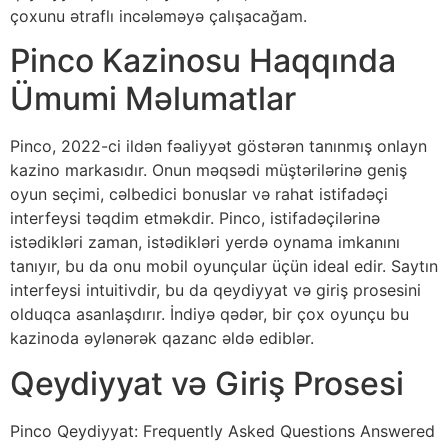
çoxunu ətraflı incələməyə çalışacağam.
Pinco Kazinosu Haqqında
Ümumi Məlumatlar
Pinco, 2022-ci ildən fəaliyyət göstərən tanınmış onlayn
kazino markasıdır. Onun məqsədi müştərilərinə geniş
oyun seçimi, cəlbedici bonuslar və rahat istifadəçi
interfeysi təqdim etməkdir. Pinco, istifadəçilərinə
istədikləri zaman, istədikləri yerdə oynama imkanını
tanıyır, bu da onu mobil oyunçular üçün ideal edir. Saytın
interfeysi intuitivdir, bu da qeydiyyat və giriş prosesini
olduqca asanlaşdırır. İndiyə qədər, bir çox oyunçu bu
kazinoda əylənərək qazanc əldə ediblər.
Qeydiyyat və Giriş Prosesi
Pinco Qeydiyyat: Frequently Asked Questions Answered