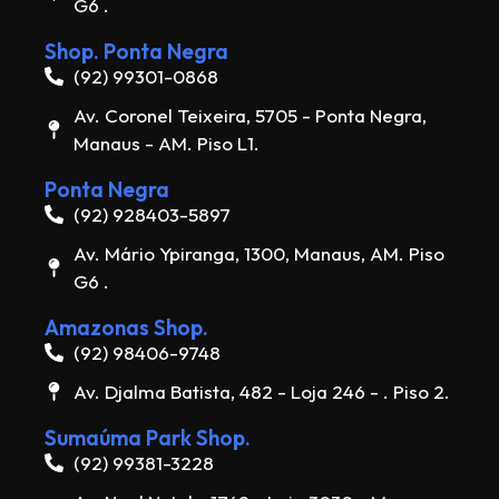
G6 .
Shop. Ponta Negra
(92) 99301-0868
Av. Coronel Teixeira, 5705 - Ponta Negra,
Manaus - AM. Piso L1.
Ponta Negra
(92) 928403-5897
Av. Mário Ypiranga, 1300, Manaus, AM. Piso
G6 .
Amazonas Shop.
(92) 98406-9748
Av. Djalma Batista, 482 - Loja 246 - . Piso 2.
Sumaúma Park Shop.
(92) 99381-3228