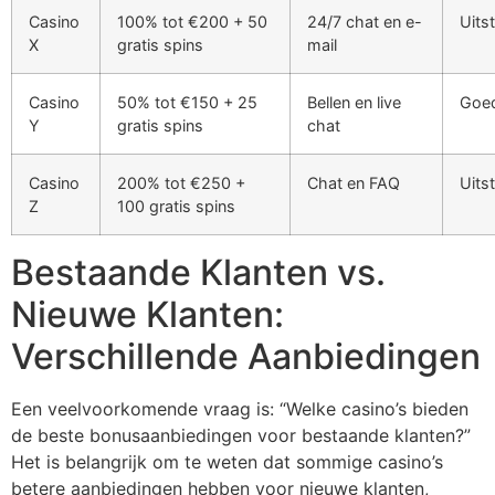
Casino
100% tot €200 + 50
24/7 chat en e-
Uits
X
gratis spins
mail
Casino
50% tot €150 + 25
Bellen en live
Goe
Y
gratis spins
chat
Casino
200% tot €250 +
Chat en FAQ
Uits
Z
100 gratis spins
Bestaande Klanten vs.
Nieuwe Klanten:
Verschillende Aanbiedingen
Een veelvoorkomende vraag is: “Welke casino’s bieden
de beste bonusaanbiedingen voor bestaande klanten?”
Het is belangrijk om te weten dat sommige casino’s
betere aanbiedingen hebben voor nieuwe klanten,