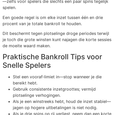
—zelfs voor spelers die slechts een paar spins tegelijk
spelen.
Een goede regel is om elke inzet tussen één en drie
procent van je totale bankroll te houden.
Dit beschermt tegen plotselinge droge periodes terwijl
je toch die grote winsten kunt najagen die korte sessies
de moeite waard maken.
Praktische Bankroll Tips voor
Snelle Spelers
Stel een vooraf‑limiet in—stop wanneer je die
bereikt hebt.
Gebruik consistente inzetgroottes; vermijd
plotselinge verhogingen.
Als je een winstreeks hebt, houd de inzet stabiel—
jagen op hogere uitbetalingen is niet nodig.
Als je drie spins op rij verliest, neem dan een korte