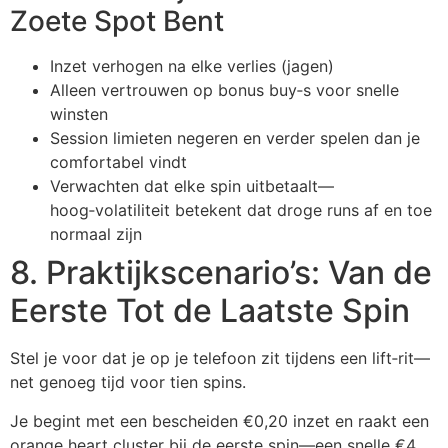
Zoete Spot Bent
Inzet verhogen na elke verlies (jagen)
Alleen vertrouwen op bonus buy‑s voor snelle
winsten
Session limieten negeren en verder spelen dan je
comfortabel vindt
Verwachten dat elke spin uitbetaalt—
hoog‑volatiliteit betekent dat droge runs af en toe
normaal zijn
8. Praktijkscenario’s: Van de
Eerste Tot de Laatste Spin
Stel je voor dat je op je telefoon zit tijdens een lift‑rit—
net genoeg tijd voor tien spins.
Je begint met een bescheiden €0,20 inzet en raakt een
orange heart cluster bij de eerste spin—een snelle €4