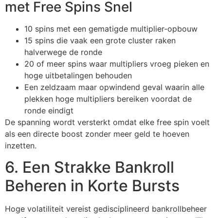
met Free Spins Snel
10 spins met een gematigde multiplier‑opbouw
15 spins die vaak een grote cluster raken
halverwege de ronde
20 of meer spins waar multipliers vroeg pieken en
hoge uitbetalingen behouden
Een zeldzaam maar opwindend geval waarin alle
plekken hoge multipliers bereiken voordat de
ronde eindigt
De spanning wordt versterkt omdat elke free spin voelt
als een directe boost zonder meer geld te hoeven
inzetten.
6. Een Strakke Bankroll
Beheren in Korte Bursts
Hoge volatiliteit vereist gedisciplineerd bankrollbeheer