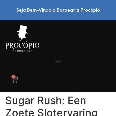
Seja Bem-Vindo a Barbearia Procópio
0
Sugar Rush: Een
Zoete Slotervaring