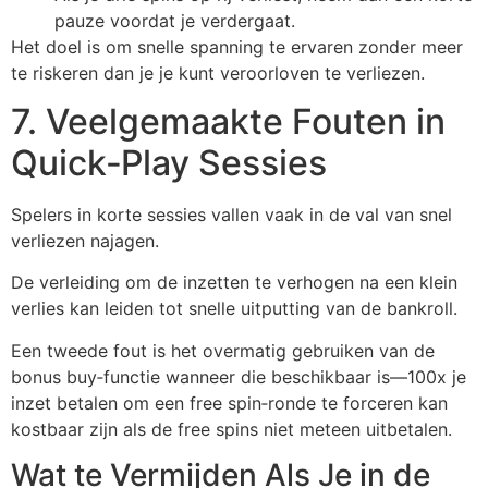
pauze voordat je verdergaat.
Het doel is om snelle spanning te ervaren zonder meer
te riskeren dan je je kunt veroorloven te verliezen.
7. Veelgemaakte Fouten in
Quick‑Play Sessies
Spelers in korte sessies vallen vaak in de val van snel
verliezen najagen.
De verleiding om de inzetten te verhogen na een klein
verlies kan leiden tot snelle uitputting van de bankroll.
Een tweede fout is het overmatig gebruiken van de
bonus buy‑functie wanneer die beschikbaar is—100x je
inzet betalen om een free spin‑ronde te forceren kan
kostbaar zijn als de free spins niet meteen uitbetalen.
Wat te Vermijden Als Je in de