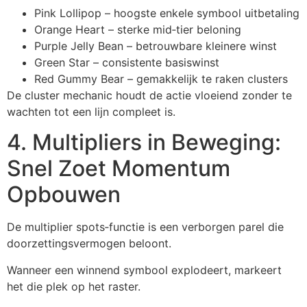
Pink Lollipop – hoogste enkele symbool uitbetaling
Orange Heart – sterke mid‑tier beloning
Purple Jelly Bean – betrouwbare kleinere winst
Green Star – consistente basiswinst
Red Gummy Bear – gemakkelijk te raken clusters
De cluster mechanic houdt de actie vloeiend zonder te
wachten tot een lijn compleet is.
4. Multipliers in Beweging:
Snel Zoet Momentum
Opbouwen
De multiplier spots‑functie is een verborgen parel die
doorzettingsvermogen beloont.
Wanneer een winnend symbool explodeert, markeert
het die plek op het raster.