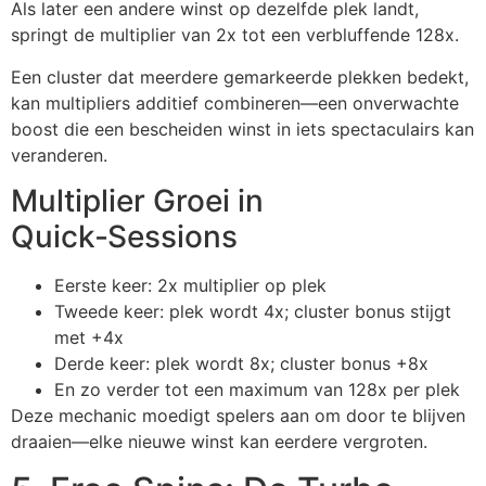
Als later een andere winst op dezelfde plek landt,
springt de multiplier van 2x tot een verbluffende 128x.
Een cluster dat meerdere gemarkeerde plekken bedekt,
kan multipliers additief combineren—een onverwachte
boost die een bescheiden winst in iets spectaculairs kan
veranderen.
Multiplier Groei in
Quick‑Sessions
Eerste keer: 2x multiplier op plek
Tweede keer: plek wordt 4x; cluster bonus stijgt
met +4x
Derde keer: plek wordt 8x; cluster bonus +8x
En zo verder tot een maximum van 128x per plek
Deze mechanic moedigt spelers aan om door te blijven
draaien—elke nieuwe winst kan eerdere vergroten.