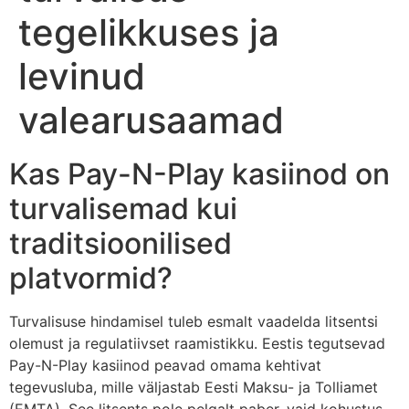
tegelikkuses ja
levinud
valearusaamad
Kas Pay-N-Play kasiinod on
turvalisemad kui
traditsioonilised
platvormid?
Turvalisuse hindamisel tuleb esmalt vaadelda litsentsi
olemust ja regulatiivset raamistikku. Eestis tegutsevad
Pay-N-Play kasiinod peavad omama kehtivat
tegevusluba, mille väljastab Eesti Maksu- ja Tolliamet