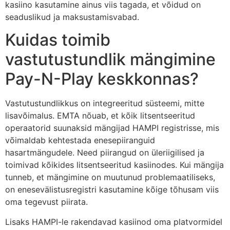
kasiino kasutamine ainus viis tagada, et võidud on
seaduslikud ja maksustamisvabad.
Kuidas toimib
vastutustundlik mängimine
Pay-N-Play keskkonnas?
Vastutustundlikkus on integreeritud süsteemi, mitte
lisavõimalus. EMTA nõuab, et kõik litsentseeritud
operaatorid suunaksid mängijad HAMPI registrisse, mis
võimaldab kehtestada enesepiiranguid
hasartmängudele. Need piirangud on üleriigilised ja
toimivad kõikides litsentseeritud kasiinodes. Kui mängija
tunneb, et mängimine on muutunud problemaatiliseks,
on enesevälistusregistri kasutamine kõige tõhusam viis
oma tegevust piirata.
Lisaks HAMPI-le rakendavad kasiinod oma platvormidel