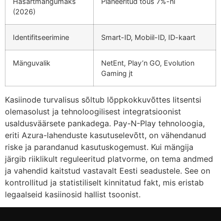
Hasartmängumaks
Planeeritud tõus 7%-ni
(2026)
Identifitseerimine
Smart-ID, Mobiil-ID, ID-kaart
Mänguvalik
NetEnt, Play’n GO, Evolution
Gaming jt
Kasiinode turvalisus sõltub lõppkokkuvõttes litsentsi
olemasolust ja tehnoloogilisest integratsioonist
usaldusväärsete pankadega. Pay-N-Play tehnoloogia,
eriti Azura-lahenduste kasutuselevõtt, on vähendanud
riske ja parandanud kasutuskogemust. Kui mängija
järgib riiklikult reguleeritud platvorme, on tema andmed
ja vahendid kaitstud vastavalt Eesti seadustele. See on
kontrollitud ja statistiliselt kinnitatud fakt, mis eristab
legaalseid kasiinosid hallist tsoonist.