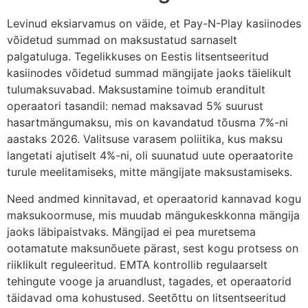
Levinud eksiarvamus on väide, et Pay-N-Play kasiinodes
võidetud summad on maksustatud sarnaselt
palgatuluga. Tegelikkuses on Eestis litsentseeritud
kasiinodes võidetud summad mängijate jaoks täielikult
tulumaksuvabad. Maksustamine toimub eranditult
operaatori tasandil: nemad maksavad 5% suurust
hasartmängumaksu, mis on kavandatud tõusma 7%-ni
aastaks 2026. Valitsuse varasem poliitika, kus maksu
langetati ajutiselt 4%-ni, oli suunatud uute operaatorite
turule meelitamiseks, mitte mängijate maksustamiseks.
Need andmed kinnitavad, et operaatorid kannavad kogu
maksukoormuse, mis muudab mängukeskkonna mängija
jaoks läbipaistvaks. Mängijad ei pea muretsema
ootamatute maksunõuete pärast, sest kogu protsess on
riiklikult reguleeritud. EMTA kontrollib regulaarselt
tehingute vooge ja aruandlust, tagades, et operaatorid
täidavad oma kohustused. Seetõttu on litsentseeritud