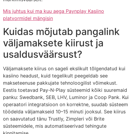
Mis juhtus kui ma kuu aega Paynplay Kasiino
platvormidel mängisin
Kuidas mõjutab pangalink
väljamaksete kiirust ja
usaldusväärsust?
Väljamaksete kiirus on sageli ekslikult tõlgendatud kui
kasiino headust, kuid tegelikult peegeldab see
makseteenuse pakkujate tehnoloogilist võimekust.
Eestis toetavad Pay-N-Play süsteemid kõiki suuremaid
panku: Swedbank, SEB, LHV, Luminor ja Coop Pank. Kui
operaatori integratsioon on korrektne, suudab süsteem
töödelda väljamakseid 10–15 minuti jooksul. See kiirus
on saavutatud tänu Trustly, Zimpleri või Brite
süsteemidele, mis automatiseerivad tehingute
kinnitamise.