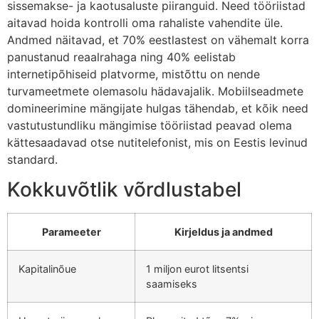
sissemakse- ja kaotusaluste piiranguid. Need tööriistad
aitavad hoida kontrolli oma rahaliste vahendite üle.
Andmed näitavad, et 70% eestlastest on vähemalt korra
panustanud reaalrahaga ning 40% eelistab
internetipõhiseid platvorme, mistõttu on nende
turvameetmete olemasolu hädavajalik. Mobiilseadmete
domineerimine mängijate hulgas tähendab, et kõik need
vastutustundliku mängimise tööriistad peavad olema
kättesaadavad otse nutitelefonist, mis on Eestis levinud
standard.
Kokkuvõtlik võrdlustabel
Parameeter
Kirjeldus ja andmed
Kapitalinõue
1 miljon eurot litsentsi
saamiseks