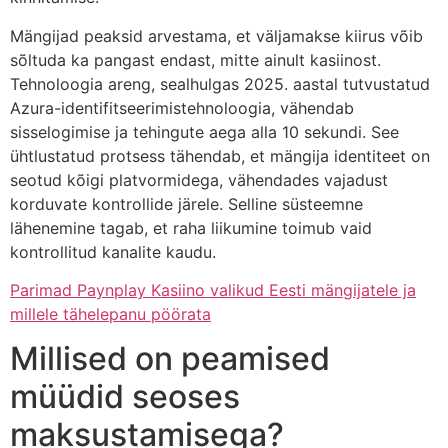
Mängijad peaksid arvestama, et väljamakse kiirus võib
sõltuda ka pangast endast, mitte ainult kasiinost.
Tehnoloogia areng, sealhulgas 2025. aastal tutvustatud
Azura-identifitseerimistehnoloogia, vähendab
sisselogimise ja tehingute aega alla 10 sekundi. See
ühtlustatud protsess tähendab, et mängija identiteet on
seotud kõigi platvormidega, vähendades vajadust
korduvate kontrollide järele. Selline süsteemne
lähenemine tagab, et raha liikumine toimub vaid
kontrollitud kanalite kaudu.
Parimad Paynplay Kasiino valikud Eesti mängijatele ja
millele tähelepanu pöörata
Millised on peamised
müüdid seoses
maksustamisega?