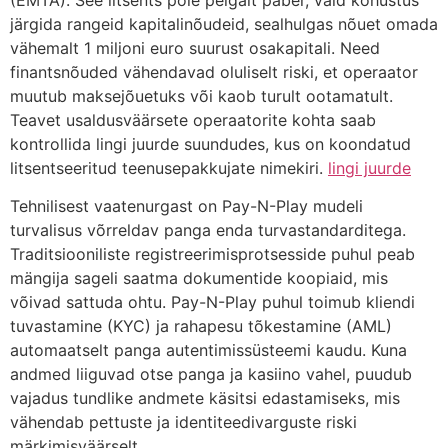
(EMTA). See litsents pole pelgalt paber, vaid kohustus
järgida rangeid kapitalinõudeid, sealhulgas nõuet omada
vähemalt 1 miljoni euro suurust osakapitali. Need
finantsnõuded vähendavad oluliselt riski, et operaator
muutub maksejõuetuks või kaob turult ootamatult.
Teavet usaldusväärsete operaatorite kohta saab
kontrollida lingi juurde suundudes, kus on koondatud
litsentseeritud teenusepakkujate nimekiri.
lingi juurde
Tehnilisest vaatenurgast on Pay-N-Play mudeli
turvalisus võrreldav panga enda turvastandarditega.
Traditsiooniliste registreerimisprotsesside puhul peab
mängija sageli saatma dokumentide koopiaid, mis
võivad sattuda ohtu. Pay-N-Play puhul toimub kliendi
tuvastamine (KYC) ja rahapesu tõkestamine (AML)
automaatselt panga autentimissüsteemi kaudu. Kuna
andmed liiguvad otse panga ja kasiino vahel, puudub
vajadus tundlike andmete käsitsi edastamiseks, mis
vähendab pettuste ja identiteedivarguste riski
märkimisväärselt.