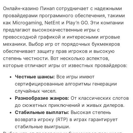
Онлайн-казино Пинап сотрудничает с надежными
провайдерами программного обеспечения, такими
как Microgaming, NetEnt и Play’n GO. Эти компании
предлагают высококачественные игры с
превосходной графикой и интересными игровые
механики. Выбор игр от порядочных букмекеров
обеспечивает защиту прав игроков и высокую
степень честности. Вот несколько аспектов,
которые отличают игры от известных провайдеров:
Честные шансы:
Все игры имеют
сертифицированные алгоритмы генерации
случайных чисел.
Разнообразие жанров:
От классических слотов
до сюжетных приключений и живых дилеров.
Стабильные выплаты:
Высокая степень
возврата игроку (RTP) в играх гарантирует
стабильные выигрыши.