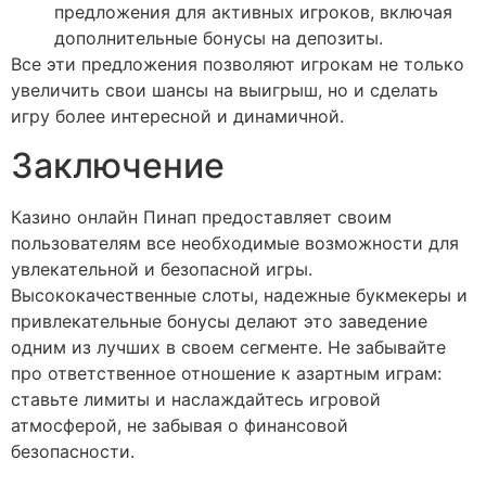
предложения для активных игроков, включая
дополнительные бонусы на депозиты.
Все эти предложения позволяют игрокам не только
увеличить свои шансы на выигрыш, но и сделать
игру более интересной и динамичной.
Заключение
Казино онлайн Пинап предоставляет своим
пользователям все необходимые возможности для
увлекательной и безопасной игры.
Высококачественные слоты, надежные букмекеры и
привлекательные бонусы делают это заведение
одним из лучших в своем сегменте. Не забывайте
про ответственное отношение к азартным играм:
ставьте лимиты и наслаждайтесь игровой
атмосферой, не забывая о финансовой
безопасности.