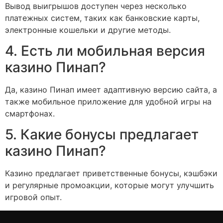
Вывод выигрышов доступен через несколько
платежных систем, таких как банковские карты,
электронные кошельки и другие методы.
4. Есть ли мобильная версия
казино Пинап?
Да, казино Пинап имеет адаптивную версию сайта, а
также мобильное приложение для удобной игры на
смартфонах.
5. Какие бонусы предлагает
казино Пинап?
Казино предлагает приветственные бонусы, кэшбэки
и регулярные промоакции, которые могут улучшить
игровой опыт.