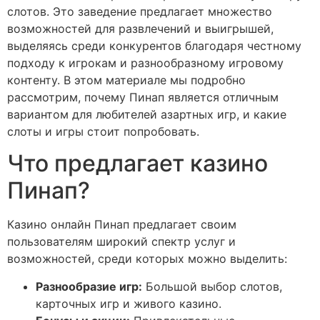
слотов. Это заведение предлагает множество
возможностей для развлечений и выигрышей,
выделяясь среди конкурентов благодаря честному
подходу к игрокам и разнообразному игровому
контенту. В этом материале мы подробно
рассмотрим, почему Пинап является отличным
вариантом для любителей азартных игр, и какие
слоты и игры стоит попробовать.
Что предлагает казино
Пинап?
Казино онлайн Пинап предлагает своим
пользователям широкий спектр услуг и
возможностей, среди которых можно выделить:
Разнообразие игр:
Большой выбор слотов,
карточных игр и живого казино.